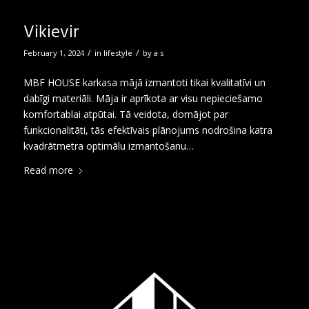
Vikievir
/
/
February 1, 2024
in
lifestyle
by
a s
MBF HOUSE karkasa mājā izmantoti tikai kvalitatīvi un
dabīgi materiāli. Māja ir aprīkota ar visu nepieciešamo
komfortablai atpūtai. Tā veidota, domājot par
funkcionalitāti, tās efektīvais plānojums nodrošina katra
kvadrātmetra optimālu izmantošanu…
Read more