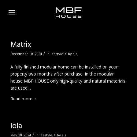
Matrix
/
/
December 10, 2024
in
lifestyle
by
a s
A fully finished modular home can be installed on your
property two months after purchase. In the modular
house MBF HOUSE only high-quality and natural materials
are used…
Read more
Iola
/
/
May 20, 2024
in
lifestyle
by
a s