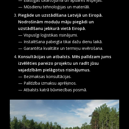
— Elastīgas izkārtojuma un apdares iespējas.
— Mūsdienu tehnoloģijas un materiāli.
Piegāde un uzstādīšana Latvijā un Eiropā.
Nodrošinām moduļu māju piegādi un
uzstādīšanu jebkurā vietā Eiropā.
— Vispusīgi loģistikas risinājumi.
— Instalēšana pabeigta tikai dažu dienu laikā.
— Garantēta kvalitāte un termiņu ievērošana.
Konsultācijas un atbalsts. Mēs palīdzam jums
izvēlēties pareizo projektu un radīt jūsu
vajadzībām pielāgotus risinājumus.
— Bezmaksas konsultācijas.
— Palīdzība izmaksu aprēķinos.
— Atbalsts katrā būvniecības posmā.