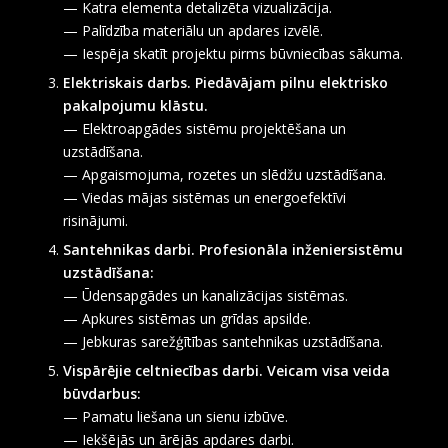
— Katra elementa detalizēta vizualizācija.
— Palīdzība materiālu un apdares izvēlē.
— Iespēja skatīt projektu pirms būvniecības sākuma.
Elektriskais darbs. Piedāvājam pilnu elektrisko
pakalpojumu klāstu.
— Elektroapgādes sistēmu projektēšana un
uzstādīšana.
— Apgaismojuma, rozetes un slēdžu uzstādīšana.
— Viedas mājas sistēmas un energoefektīvi
risinājumi.
Santehnikas darbi. Profesionāla inženiersistēmu
uzstādīšana:
— Ūdensapgādes un kanalizācijas sistēmas.
— Apkures sistēmas un grīdas apsilde.
— Jebkuras sarežģītības santehnikas uzstādīšana.
Vispārējie celtniecības darbi. Veicam visa veida
būvdarbus:
— Pamatu liešana un sienu izbūve.
— Iekšējās un ārējās apdares darbi.