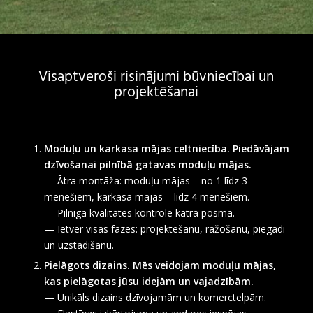
Visaptveroši risinājumi būvniecībai un
projektēšanai
Moduļu un karkasa mājas celtniecība. Piedāvājam
dzīvošanai pilnībā gatavas moduļu mājas.
— Ātra montāža: moduļu mājas – no 1 līdz 3
mēnešiem, karkasa mājas – līdz 4 mēnešiem.
— Pilnīga kvalitātes kontrole katrā posmā.
— Ietver visas fāzes: projektēšanu, ražošanu, piegādi
un uzstādīšanu.
Pielāgots dizains. Mēs veidojam moduļu mājas,
kas pielāgotas jūsu idejām un vajadzībām.
— Unikāls dizains dzīvojamām un komerctelpām.