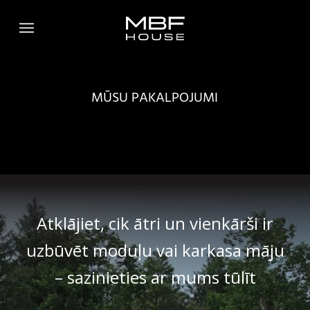
MŪSU PAKALPOJUMI
Atklājiet, cik ātri un vienkārši ir
uzbūvēt moduļu vai karkasa māju
– sazinieties ar mums tūlīt